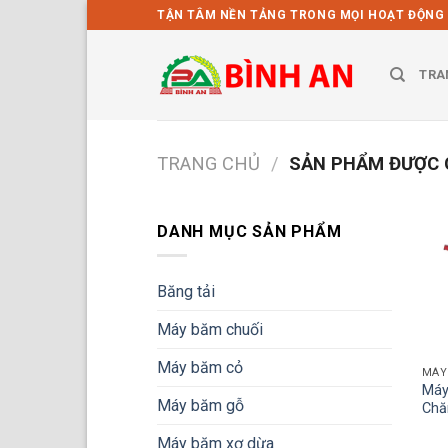
Bỏ
TẬN TÂM NỀN TẢNG TRONG MỌI HOẠT ĐỘNG
qua
nội
TRA
dung
TRANG CHỦ
/
SẢN PHẨM ĐƯỢC 
DANH MỤC SẢN PHẨM
Băng tải
Máy băm chuối
Máy băm cỏ
MÁY
Máy
Máy băm gỗ
Chă
Máy băm xơ dừa