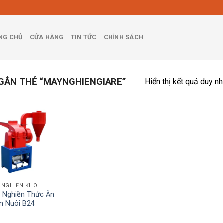
NG CHỦ
CỬA HÀNG
TIN TỨC
CHÍNH SÁCH
GẮN THẺ “MAYNGHIENGIARE”
Hiển thị kết quả duy nh
 NGHIỀN KHÔ
 Nghiền Thức Ăn
n Nuôi B24