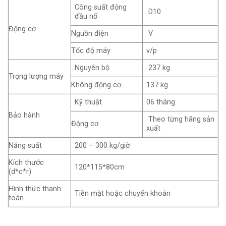
Công suất động
D10
đầu nổ
Động cơ
Nguồn điện
V
Tốc độ máy
v/p
Nguyên bộ
237 kg
Trọng lượng máy
Không động cơ
137 kg
Kỹ thuật
06 tháng
Bảo hành
Theo từng hãng sản
Động cơ
xuất
Năng suất
200 – 300 kg/giờ
Kích thước
120*115*80cm
(d*c*r)
Hình thức thanh
Tiền mặt hoặc chuyển khoản
toán