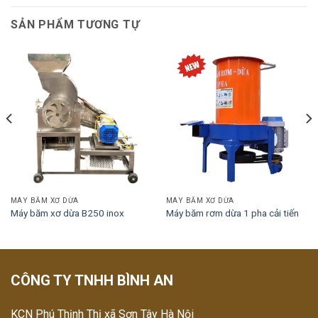
SẢN PHẨM TƯƠNG TỰ
MÁY BĂM XƠ DỪA
MÁY BĂM XƠ DỪA
Máy băm xơ dừa B250 inox
Máy băm rơm dừa 1 pha cải tiến
CÔNG TY TNHH BÌNH AN
KCN Phú Thịnh Thị xã Sơn Tây Hà Nội