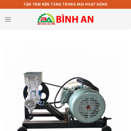
Bỏ
TẬN TÂM NỀN TẢNG TRONG MỌI HOẠT ĐỘNG
qua
nội
dung