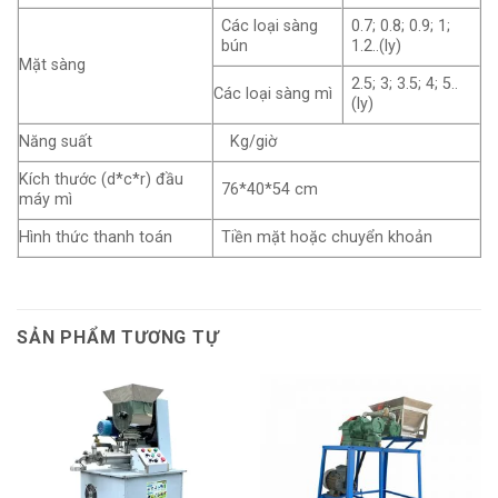
Các loại sàng
0.7; 0.8; 0.9; 1;
bún
1.2..(ly)
Mặt sàng
2.5; 3; 3.5; 4; 5..
Các loại sàng mì
(ly)
Năng suất
Kg/giờ
Kích thước (d*c*r) đầu
76*40*54 cm
máy mì
Hình thức thanh toán
Tiền mặt hoặc chuyển khoản
SẢN PHẨM TƯƠNG TỰ