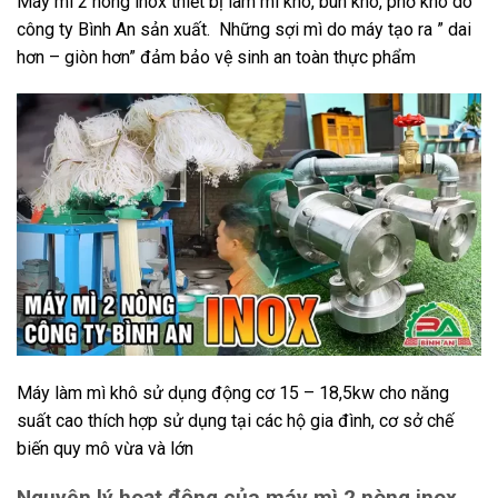
Máy mì 2 nòng inox thiết bị làm mì khô, bún khô, phở khô do
công ty Bình An sản xuất. Những sợi mì do máy tạo ra ” dai
hơn – giòn hơn” đảm bảo vệ sinh an toàn thực phẩm
Máy làm mì khô sử dụng động cơ 15 – 18,5kw cho năng
suất cao thích hợp sử dụng tại các hộ gia đình, cơ sở chế
biến quy mô vừa và lớn
Nguyên lý hoạt động của máy mì 2 nòng inox