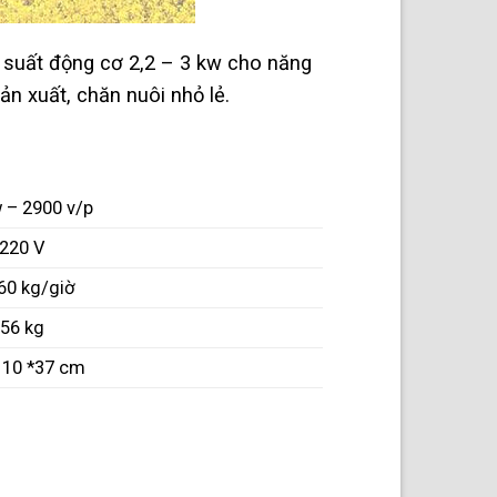
g suất động cơ 2,2 – 3 kw cho năng
n xuất, chăn nuôi nhỏ lẻ.
w – 2900 v/p
220 V
60 kg/giờ
56 kg
110 *37 cm