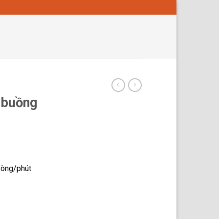
 buồng
òng/phút