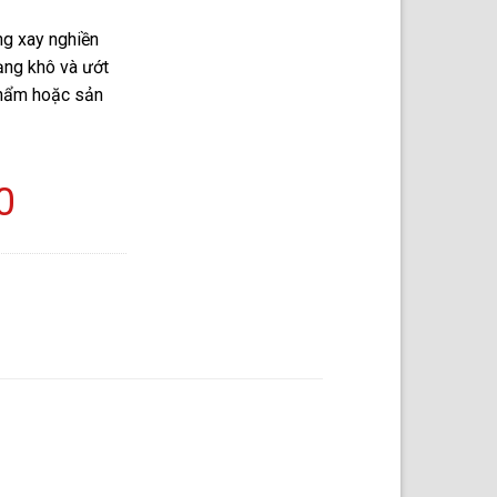
g xay nghiền
dạng khô và ướt
phẩm hoặc sản
0