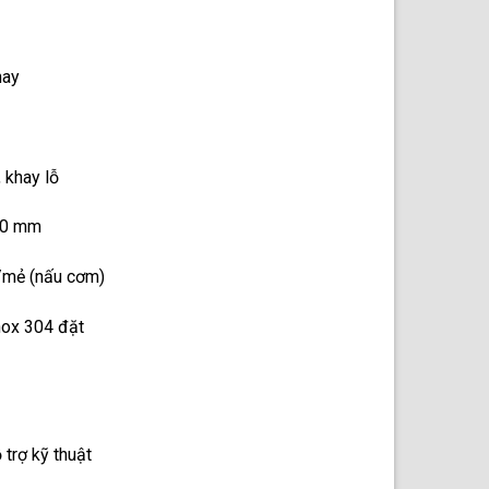
ay
khay lỗ
50 mm
/mẻ (nấu cơm)
nox 304 đặt
rợ kỹ thuật