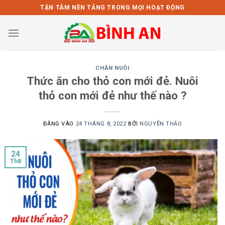
Bỏ
TẬN TÂM NỀN TẢNG TRONG MỌI HOẠT ĐỘNG
qua
nội
dung
CHĂN NUÔI
Thức ăn cho thỏ con mới đẻ. Nuôi
thỏ con mới đẻ như thế nào ?
ĐĂNG VÀO
24 THÁNG 8, 2022
BỞI
NGUYỄN THẢO
24
Th8