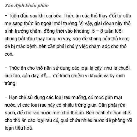
Xác định khẩu phần
– Tuần đầu sau khi cai sữa. Thức ăn của thỏ thay đổi từ sữa
mẹ sang thức ăn ngoài môi trường. Vì vậy, giai đoạn này thỏ
sinh trưởng chậm, đồng thời vào khoảng 5 – 8 tuần tuổi
chúng bắt đầu thay lông. Vì vậy, sức đề kháng của thỏ kém,
dễ bị mắc bệnh, nên cần phải chú ý việc chăm sóc cho thỏ
con.
– Thức ăn cho thỏ nên sử dụng các loại lá cây như lá chuối,
cúc tần, sắn dây, đỗ, … để tránh nhiễm vi khuẩn và ký sinh
trùng.
– Hạn chế sử dụng các loại rau muống, cỏ mọc gần mặt
nước, vì các loại rau này có nhiều trứng giun. Cần phải rửa
sạch, để cho ráo nước mới cho thỏ ăn. Bên cạnh đó hạn chế
cho thỏ ăn các loại rau củ, quả chứa nhiều nước đề phòng rối
loạn tiêu hoá.