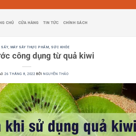
NG CHỦ
CỬA HÀNG
TIN TỨC
CHÍNH SÁCH
 SẤY
,
MÁY SÂY THỰC PHẨM
,
SỨC KHỎE
ước công dụng từ quả kiwi
ÀO
26 THÁNG 8, 2022
BỞI
NGUYỄN THẢO