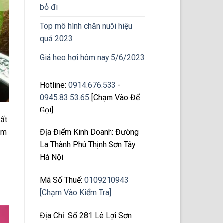
bỏ đi
Top mô hình chăn nuôi hiệu
quả 2023
Giá heo hơi hôm nay 5/6/2023
Hotline:
0914.676.533
-
0945.83.53.65
[Chạm Vào Để
Gọi]
hất
em
Địa Điểm Kinh Doanh: Đường
La Thành Phú Thịnh Sơn Tây
Hà Nội
Mã Số Thuế:
0109210943
[Chạm Vào Kiểm Tra]
Địa Chỉ: Số 281 Lê Lợi Sơn