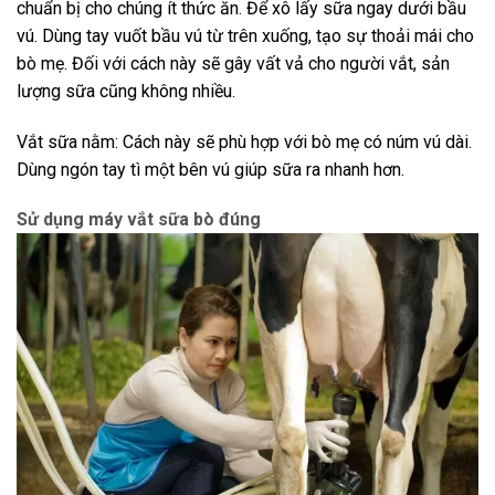
chuẩn bị cho chúng ít thức ăn. Để xô lấy sữa ngay dưới bầu
vú. Dùng tay vuốt bầu vú từ trên xuống, tạo sự thoải mái cho
bò mẹ. Đối với cách này sẽ gây vất vả cho người vắt, sản
lượng sữa cũng không nhiều.
Vắt sữa nằm: Cách này sẽ phù hợp với bò mẹ có núm vú dài.
Dùng ngón tay tì một bên vú giúp sữa ra nhanh hơn.
Sử dụng máy vắt sữa bò đúng