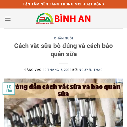
Bỏ
TẬN TÂM NỀN TẢNG TRONG MỌI HOẠT ĐỘNG
qua
nội
dung
CHĂN NUÔI
Cách vắt sữa bò đúng và cách bảo
quản sữa
ĐĂNG VÀO
10 THÁNG 8, 2022
BỞI
NGUYỄN THẢO
10
Th8