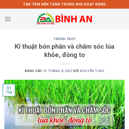
Bỏ
TẬN TÂM NỀN TẢNG TRONG MỌI HOẠT ĐỘNG
qua
nội
dung
TRỒNG TRỌT
Kĩ thuật bón phân và chăm sóc lúa
khỏe, đòng to
ĐĂNG VÀO
31 THÁNG 8, 2022
BỞI
NGUYỄN THẢO
31
Th8