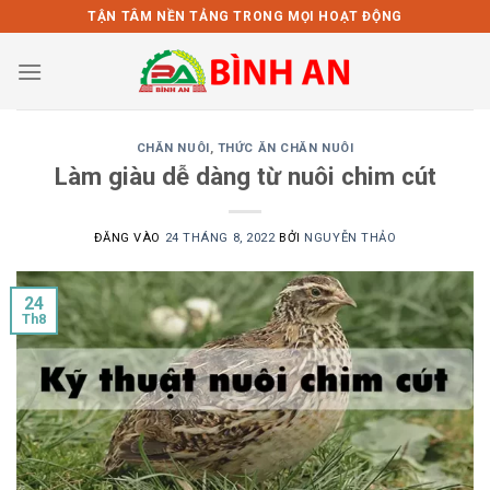
Bỏ
TẬN TÂM NỀN TẢNG TRONG MỌI HOẠT ĐỘNG
qua
nội
dung
CHĂN NUÔI
,
THỨC ĂN CHĂN NUÔI
Làm giàu dễ dàng từ nuôi chim cút
ĐĂNG VÀO
24 THÁNG 8, 2022
BỞI
NGUYỄN THẢO
24
Th8