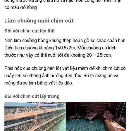
bóng mượt. Xương chậu nở và hậu môn cũng nở, mềm mại
có màu đỏ hồng.
Làm chuồng nuôi chim cút
Đối với chim cút lấy thịt
Nên làm chuồng bằng khung thép hoặc gỗ sẽ chắc chắn hơn.
Diện tích chuồng khoảng 1×0.5x2m. Mỗi chuồng có kích
thước như vậy có thể nuôi tối đa khoảng 20 – 25 con.
Phía nóc của chuồng nên lót vật liệu mềm để khi chim cút có
nhảy lên sẽ không ảnh hưởng đến đầu. Bố trí máng ăn và
máng được làm bằng vật liệu dẻo.
Đối với chim cút lấy trứng