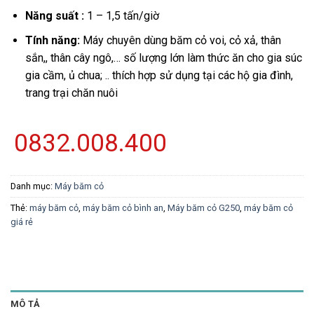
Năng suất :
1 – 1,5 tấn/giờ
Tính năng:
Máy chuyên dùng băm cỏ voi, cỏ xả, thân
sắn,, thân cây ngô,… số lượng lớn làm thức ăn cho gia súc
gia cầm, ủ chua; .. thích hợp sử dụng tại các hộ gia đình,
trang trại chăn nuôi
0832.008.400
Danh mục:
Máy băm cỏ
Thẻ:
máy băm cỏ
,
máy băm cỏ bình an
,
Máy băm cỏ G250
,
máy băm cỏ
giá rẻ
MÔ TẢ