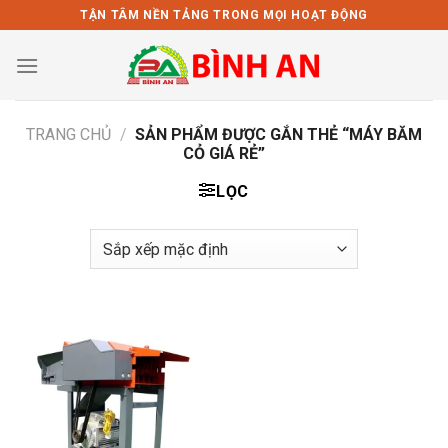
Bỏ
TẬN TÂM NỀN TẢNG TRONG MỌI HOẠT ĐỘNG
qua
nội
dung
TRANG CHỦ
/
SẢN PHẨM ĐƯỢC GẮN THẺ “MÁY BĂM
CỎ GIÁ RẺ”
LỌC