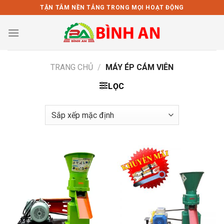
Bỏ
TẬN TÂM NỀN TẢNG TRONG MỌI HOẠT ĐỘNG
qua
nội
dung
TRANG CHỦ
/
MÁY ÉP CÁM VIÊN
LỌC