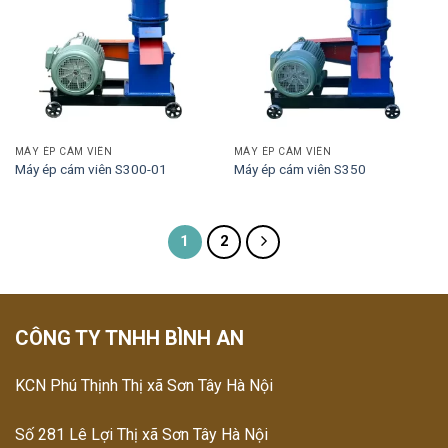
MÁY ÉP CÁM VIÊN
MÁY ÉP CÁM VIÊN
Máy ép cám viên S300-01
Máy ép cám viên S350
1
2
CÔNG TY TNHH BÌNH AN
KCN Phú Thịnh Thị xã Sơn Tây Hà Nội
Số 281 Lê Lợi Thị xã Sơn Tây Hà Nội