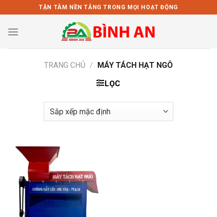
Bỏ
TẬN TÂM NỀN TẢNG TRONG MỌI HOẠT ĐỘNG
qua
nội
dung
TRANG CHỦ
/
MÁY TÁCH HẠT NGÔ
LỌC