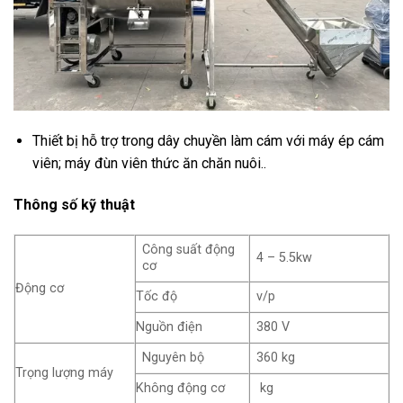
Thiết bị hỗ trợ trong dây chuyền làm cám với máy ép cám
viên; máy đùn viên thức ăn chăn nuôi..
Thông số kỹ thuật
Công suất động
4 – 5.5kw
cơ
Động cơ
Tốc độ
v/p
Nguồn điện
380 V
Nguyên bộ
360 kg
Trọng lượng máy
Không động cơ
kg