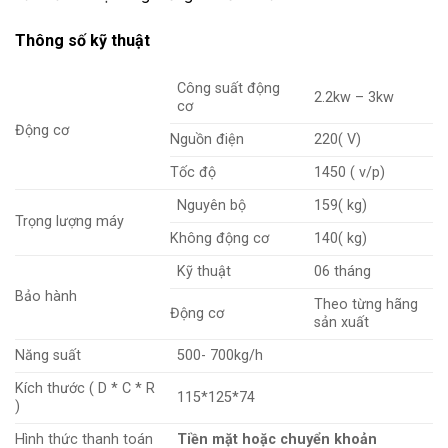
Thông số kỹ thuật
Công suất động
2.2kw – 3kw
cơ
Động cơ
Nguồn điện
220( V)
Tốc độ
1450 ( v/p)
Nguyên bộ
159( kg)
Trọng lượng máy
Không động cơ
140( kg)
Kỹ thuật
06 tháng
Bảo hành
Theo từng hãng
Động cơ
sản xuất
Năng suất
500- 700kg/h
Kích thước ( D * C * R
115*125*74
)
Hình thức thanh toán
Tiền mặt hoặc chuyển khoản