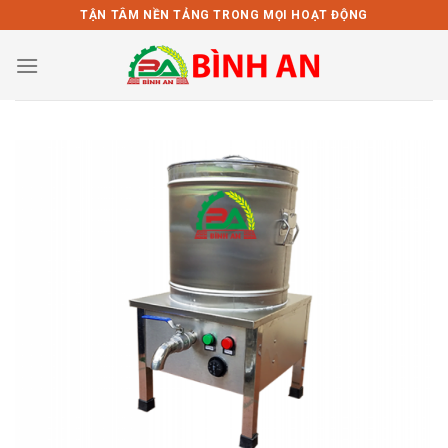
Bỏ
TẬN TÂM NỀN TẢNG TRONG MỌI HOẠT ĐỘNG
qua
nội
dung