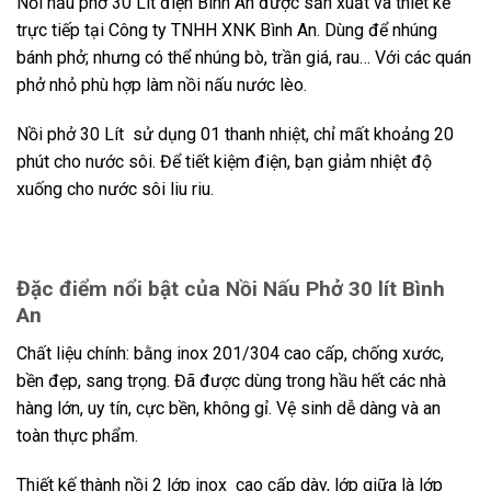
Nồi nấu phở 30 Lít điện Bình An được sản xuất và thiết kế
trực tiếp tại Công ty TNHH XNK Bình An. Dùng để nhúng
bánh phở; nhưng có thể nhúng bò, trần giá, rau… Với các quán
phở nhỏ phù hợp làm nồi nấu nước lèo.
Nồi phở 30 Lít sử dụng 01 thanh nhiệt, chỉ mất khoảng 20
phút cho nước sôi. Để tiết kiệm điện, bạn giảm nhiệt độ
xuống cho nước sôi liu riu.
Đặc điểm nổi bật của Nồi Nấu Phở 30 lít Bình
An
Chất liệu chính: bằng inox 201/304 cao cấp, chống xước,
bền đẹp, sang trọng. Đã được dùng trong hầu hết các nhà
hàng lớn, uy tín, cực bền, không gỉ. Vệ sinh dễ dàng và an
toàn thực phẩm.
Thiết kế thành nồi 2 lớp inox cao cấp dày, lớp giữa là lớp