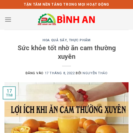
Bỏ
TẬN TÂM NỀN TẢNG TRONG MỌI HOẠT ĐỘNG
qua
nội
dung
HOA QUẢ SẤY
,
THỰC PHẨM
Sức khỏe tốt nhờ ăn cam thường
xuyên
ĐĂNG VÀO
17 THÁNG 8, 2022
BỞI
NGUYỄN THẢO
17
Th8