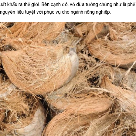
t khẩu ra thế giới. Bên cạnh đó, vỏ dừa tưởng chừng như là phế
nguyên liệu tuyệt vời phục vụ cho ngành nông nghiệp.