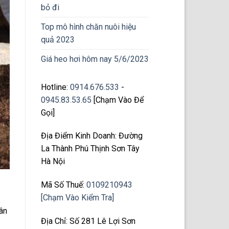
bỏ đi
Top mô hình chăn nuôi hiệu
quả 2023
Giá heo hơi hôm nay 5/6/2023
Hotline:
0914.676.533
-
0945.83.53.65
[Chạm Vào Để
Gọi]
Địa Điểm Kinh Doanh: Đường
La Thành Phú Thịnh Sơn Tây
Hà Nội
Mã Số Thuế:
0109210943
[Chạm Vào Kiểm Tra]
ân
Địa Chỉ: Số 281 Lê Lợi Sơn