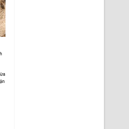
h
dừa
tận