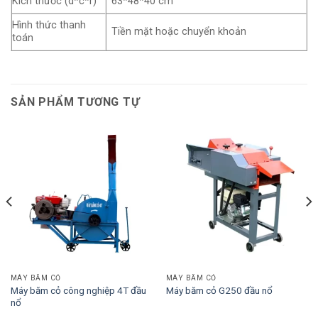
Kích thước (d*c*r)
63*48*40 cm
Hình thức thanh
Tiền mặt hoặc chuyển khoản
toán
SẢN PHẨM TƯƠNG TỰ
MÁY BĂM CỎ
MÁY BĂM CỎ
Máy băm cỏ công nghiệp 4T đầu
Máy băm cỏ G250 đầu nổ
nổ