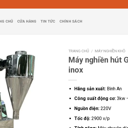
NG CHỦ
CỬA HÀNG
TIN TỨC
CHÍNH SÁCH
TRANG CHỦ
/
MÁY NGHIỀN KHÔ
Máy nghiền hút 
inox
Hãng sản xuất:
Bình An
Công suất động cơ:
3kw 
Nguồn điện:
220V
Tốc độ:
2900 v/p