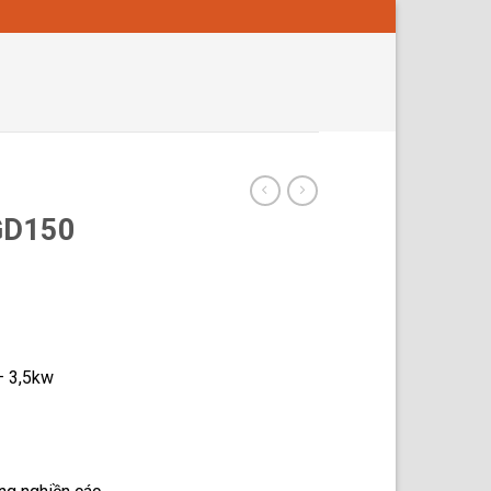
GD150
– 3,5kw