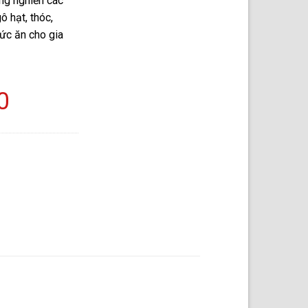
g nghiền các
ô hạt, thóc,
hức ăn cho gia
0