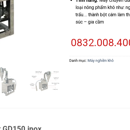
Tính năng:
Máy chuyên dùn
loại nông phẩm khô như: ng
trấu…. thành bột cám làm t
súc – gia cầm
0832.008.40
Danh mục:
Máy nghiền khô
t GD150 inox