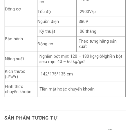
cơ
Động cơ
Tốc độ
2900V/p
Nguồn điện
380V
Kỹ thuật
06 tháng
Bảo hành
Theo từng hãng sản
Động cơ
xuất
Nghiền bột mịn: 120 – 180 kg/giờNghiền bột
Năng suất
siêu mịn: 40 – 60 kg/giờ
Kích thước
142*175*135 cm
(d*c*r)
Hình thức
Tiền mặt hoặc chuyển khoản
chuyển khoản
SẢN PHẨM TƯƠNG TỰ