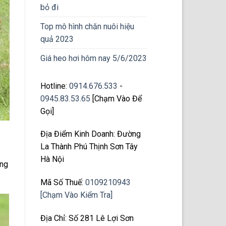
bỏ đi
Top mô hình chăn nuôi hiệu
quả 2023
Giá heo hơi hôm nay 5/6/2023
Hotline:
0914.676.533
-
0945.83.53.65
[Chạm Vào Để
Gọi]
Địa Điểm Kinh Doanh: Đường
La Thành Phú Thịnh Sơn Tây
Hà Nội
ơng
Mã Số Thuế:
0109210943
[Chạm Vào Kiểm Tra]
Địa Chỉ: Số 281 Lê Lợi Sơn