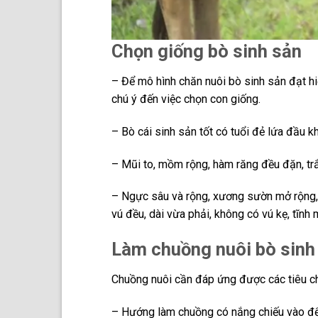
Chọn giống bò sinh sản
– Để mô hình chăn nuôi bò sinh sản đạt hi
chú ý đến việc chọn con giống.
– Bò cái sinh sản tốt có tuổi đẻ lứa đầu 
– Mũi to, mồm rộng, hàm răng đều đặn, trắ
– Ngực sâu và rộng, xương sườn mở rộng,
vú đều, dài vừa phải, không có vú kẹ, tĩnh
Làm chuồng nuôi bò sinh
Chuồng nuôi cần đáp ứng được các tiêu ch
– Hướng làm chuồng có nắng chiếu vào để 