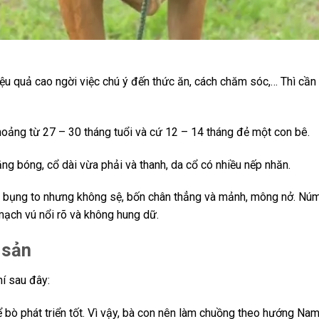
ệu quả cao ngời việc chú ý đến thức ăn, cách chăm sóc,… Thì cần
khoảng từ 27 – 30 tháng tuổi và cứ 12 – 14 tháng đẻ một con bê.
ng bóng, cổ dài vừa phải và thanh, da cổ có nhiều nếp nhăn.
 bụng to nhưng không sệ, bốn chân thẳng và mảnh, mông nở. Nú
 mạch vú nổi rõ và không hung dữ.
 sản
í sau đây:
bò phát triển tốt. Vì vậy, bà con nên làm chuồng theo hướng Na