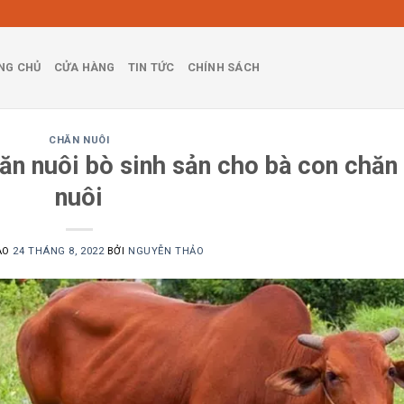
NG CHỦ
CỬA HÀNG
TIN TỨC
CHÍNH SÁCH
CHĂN NUÔI
ăn nuôi bò sinh sản cho bà con chăn
nuôi
ÀO
24 THÁNG 8, 2022
BỞI
NGUYỄN THẢO