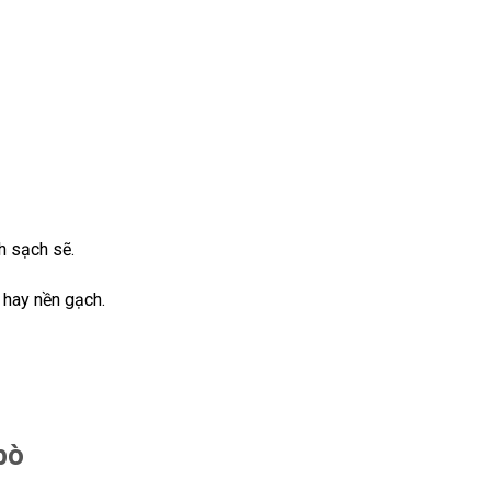
h sạch sẽ.
 hay nền gạch.
bò