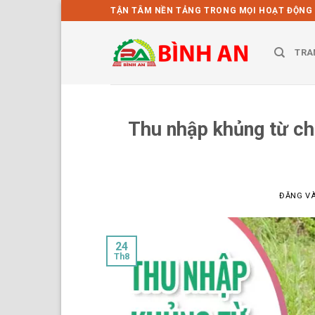
Bỏ
TẬN TÂM NỀN TẢNG TRONG MỌI HOẠT ĐỘNG
qua
nội
TRA
dung
Thu nhập khủng từ ch
ĐĂNG V
24
Th8