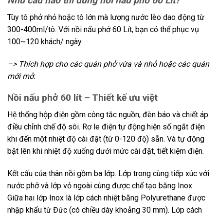
Nhu cầu nào thì dùng nồi nấu phở 60 Lít?
Tùy tô phở nhỏ hoặc tô lớn mà lượng nước lèo dao động từ
300-400ml/tô. Với nồi nấu phở 60 Lít, bạn có thể phục vụ
100~120 khách/ ngày.
–> Thích hợp cho các quán phở vừa và nhỏ hoặc các quán
mới mở.
Nồi nấu phở 60 lít – Thiết kế ưu việt
Hệ thống hộp điện gồm công tắc nguồn, đèn báo và chiết áp
điều chỉnh chế độ sôi. Rơ le điện tự động hiện số ngắt điện
khi đến một nhiệt độ cài đặt (từ 0-120 độ) sẵn. Và tự động
bật lên khi nhiệt độ xuống dưới mức cài đặt, tiết kiệm điện.
Kết cấu của thân nồi gồm ba lớp. Lớp trong cùng tiếp xúc với
nước phở và lớp vỏ ngoài cùng được chế tạo bằng Inox.
Giữa hai lớp Inox là lớp cách nhiệt bằng Polyurethane được
nhập khẩu từ Đức (có chiều dày khoảng 30 mm). Lớp cách