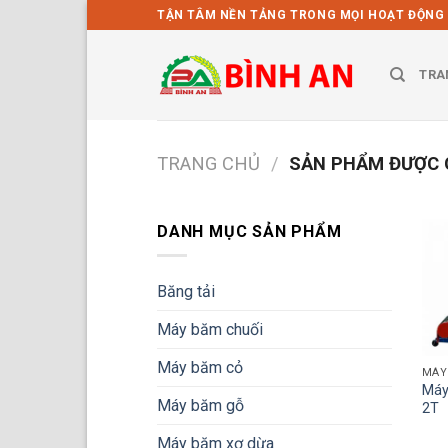
Bỏ
TẬN TÂM NỀN TẢNG TRONG MỌI HOẠT ĐỘNG
qua
nội
TRA
dung
TRANG CHỦ
/
SẢN PHẨM ĐƯỢC 
DANH MỤC SẢN PHẨM
Băng tải
Máy băm chuối
Máy băm cỏ
MÁY
Máy
Máy băm gỗ
2T
Máy băm xơ dừa