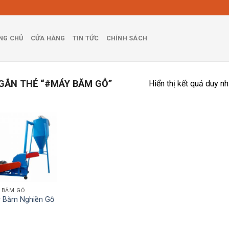
NG CHỦ
CỬA HÀNG
TIN TỨC
CHÍNH SÁCH
GẮN THẺ “#MÁY BĂM GỖ”
Hiển thị kết quả duy nh
 BĂM GỖ
 Băm Nghiền Gỗ