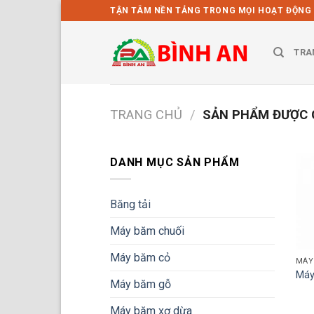
Bỏ
TẬN TÂM NỀN TẢNG TRONG MỌI HOẠT ĐỘNG
qua
nội
TRA
dung
TRANG CHỦ
/
SẢN PHẨM ĐƯỢC G
DANH MỤC SẢN PHẨM
Băng tải
Máy băm chuối
Máy băm cỏ
MÁY
Máy
Máy băm gỗ
Máy băm xơ dừa