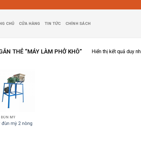
NG CHỦ
CỬA HÀNG
TIN TỨC
CHÍNH SÁCH
ẮN THẺ “MÁY LÀM PHỞ KHÔ”
Hiển thị kết quả duy nh
 ĐÙN MỲ
 đùn mỳ 2 nòng